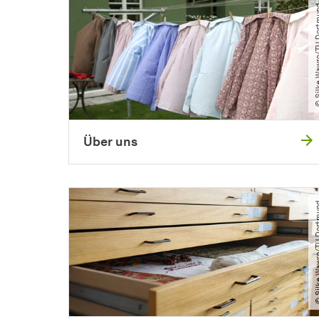
© Silke Wawro​
Über uns
© Silke Wawro​