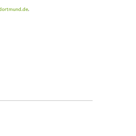
-dortmund.de
.