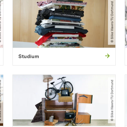
/​TU Dortmund
© Silke Wawro​/​TU Dortmund
Studium
/​TU Dortmund
© Silke Wawro​/​TU Dortmund