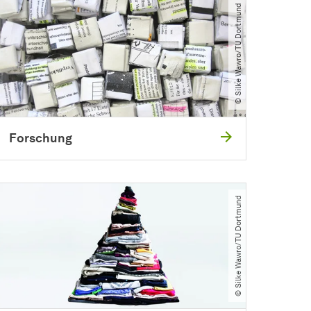
© Silke Wawro​/​TU Dortmund
Forschung
© Silke Wawro​/​TU Dortmund