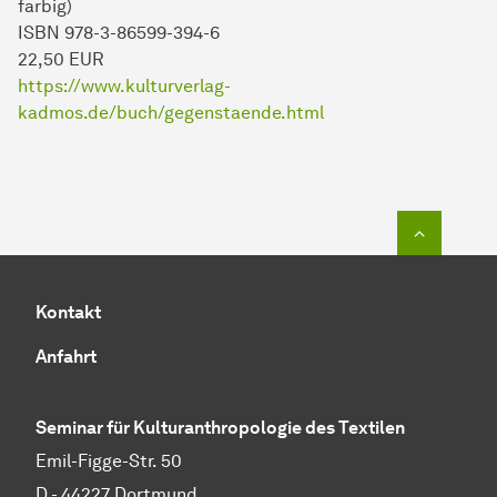
farbig)
ISBN 978-3-86599-394-6
22,50 EUR
https://www.kulturverlag-
kadmos.de/buch/gegenstaende.html
Zum Seit
Kontakt
Anfahrt
Seminar für Kulturanthropologie des Textilen
Emil-Figge-Str. 50
D - 44227 Dort­mund