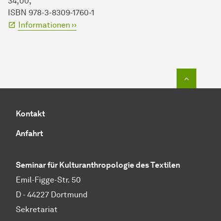
34,00,
ISBN 978-3-8309-1760-1
Informationen ››
Zum Seit
Kontakt
Anfahrt
Seminar für Kulturanthropologie des Textilen
Emil-Figge-Str. 50
D - 44227 Dort­mund
Sekretariat