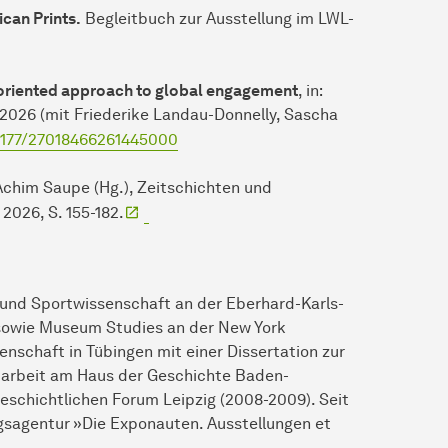
can Prints.
Begleitbuch zur Ausstellung im LWL-
oriented approach to global engagement
, in:
 2026 (mit Friederike Landau-Donnelly, Sascha
.1177/27018466261445000
Achim Saupe (Hg.), Zeitschichten und
 2026, S. 155-182.
k- und Sportwissenschaft an der Eberhard-Karls-
t sowie Museum Studies an der New York
enschaft in Tübingen mit einer Dissertation zur
itarbeit am Haus der Geschichte Baden-
eschichtlichen Forum Leipzig (2008-2009). Seit
ungsagentur »Die Exponauten. Ausstellungen et