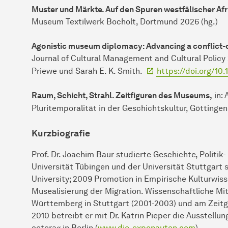
Muster und Märkte. Auf den Spuren westfälischer Afri
Museum Textilwerk Bocholt, Dortmund 2026 (hg.)
Agonistic museum diplomacy: Advancing a conflict-
Journal of Cultural Management and Cultural Policy
Priewe und Sarah E. K. Smith.
https://doi.org/10
Raum, Schicht, Strahl. Zeitfiguren des Museums,
in: 
Pluritemporalität in der Geschichtskultur, Göttingen
Kurzbiografie
Prof. Dr. Joachim Baur studierte Geschichte, Politi
Universität Tübingen und der Universität Stuttgar
University; 2009 Promotion in Empirische Kulturwiss
Musealisierung der Migration. Wissenschaftliche M
Württemberg in Stuttgart (2001-2003) und am Zeitg
2010 betreibt er mit Dr. Katrin Pieper die Ausstell
cetera« in Berlin (
www.die-exponauten.com
).