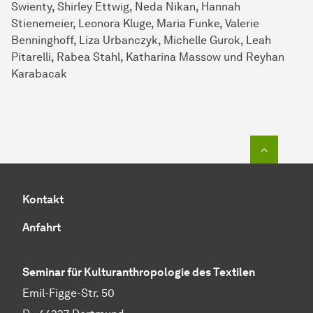
Swienty, Shirley Ettwig, Neda Nikan, Hannah
Stienemeier, Leonora Kluge, Maria Funke, Valerie
Benninghoff, Liza Urbanczyk, Michelle Gurok, Leah
Pitarelli, Rabea Stahl, Katharina Massow und Reyhan
Karabacak
Zum Seit
Kontakt
Anfahrt
Seminar für Kulturanthropologie des Textilen
Emil-Figge-Str. 50